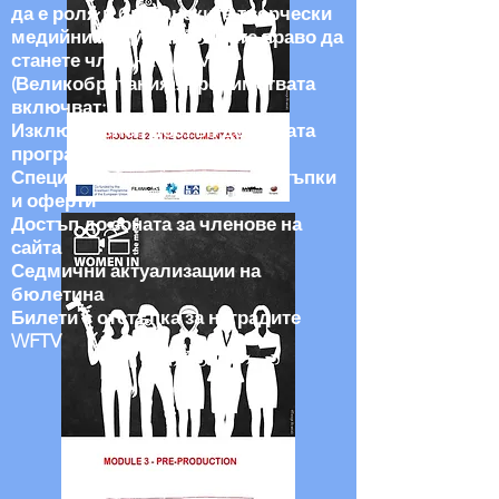
да е роля в британските творчески
медийни индустрии, имате право да
станете член на WFTV
(Великобритания). Предимствата
включват:
Изключителен достъп до нашата
програма за събития
Специални индустриални отстъпки
и оферти
Достъп до зоната за членове на
сайта
Седмични актуализации на
бюлетина
Билети с отстъпка за наградите
WFTV