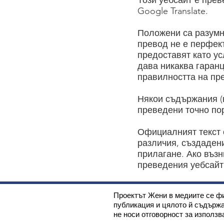
Този уебсайт е прев
Google Translate.
Положени са разумн
превод не е перфек
предоставят като ус
дава никаква гаранц
правилността на пр
Някои съдържания (к
преведени точно по
Официалният текст 
различия, създадени
прилагане. Ако възн
преведения уебсайт
Проектът Жени в медиите се фи
публикация и цялото й съдържа
не носи отговорност за използ