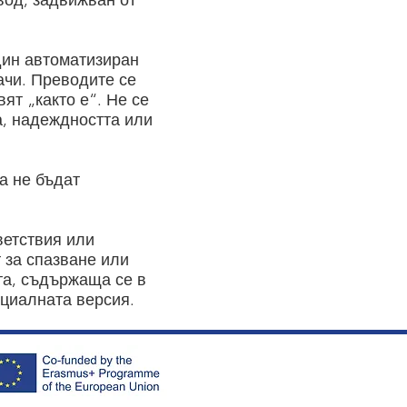
вод, задвижван от
дин автоматизиран
ачи. Преводите се
ят „както е“. Не се
а, надеждността или
а не бъдат
ветствия или
 за спазване или
та, съдържаща се в
ициалната версия.