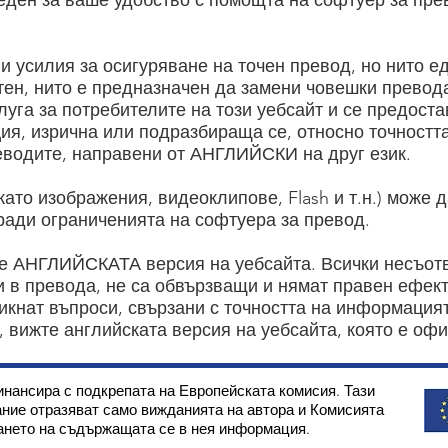
еден за ваше удобство с помощта на софтуер за пре
и усилия за осигуряване на точен превод, но нито е
тен, нито е предназначен да замени човешки превод
луга за потребителите на този уебсайт и се предостав
ия, изрична или подразбираща се, относно точностт
еводите, направени от АНГЛИЙСКИ на друг език.
ато изображения, видеоклипове, Flash и т.н.) може д
ради ограниченията на софтуера за превод.
е АНГЛИЙСКАТА версия на уебсайта. Всички несъот
 в превода, не са обвързващи и нямат правен ефект
икнат въпроси, свързани с точността на информация
, вижте английската версия на уебсайта, която е оф
нансира с подкрепата на Европейската комисия. Тази
ние отразяват само вижданията на автора и Комисията
ването на съдържащата се в нея информация.