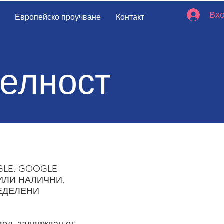
Вх
Европейско проучване
Контакт
телност
GLE. GOOGLE
ИЛИ НАЛИЧНИ,
ЕДЕЛЕНИ