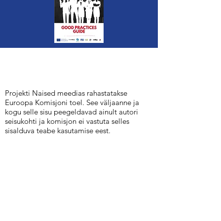
Projekti Naised meedias rahastatakse
Euroopa Komisjoni toel. See väljaanne ja
kogu selle sisu peegeldavad ainult autori
seisukohti ja komisjon ei vastuta selles
sisalduva teabe kasutamise eest.
© 2020 WoMED
Privaatsuspoliitika
Tõlke
lahtiütlemine