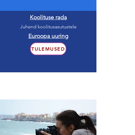
Koolituse rada
Juhend koolitusasutustele
Euroopa uuring
TULEMUSED