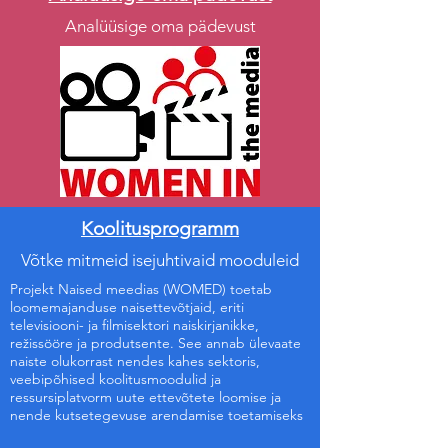
Analüüsige oma pädevust
Koolitusprogramm
Võtke mitmeid isejuhtivaid mooduleid
Projekt Naised meedias (WOMED) toetab
loomemajanduse naisettevõtjaid, eriti
televisiooni- ja filmisektori naiskirjanikke,
režissööre ja produtsente. See annab ülevaate
naiste olukorrast nendes kahes sektoris,
veebipõhised koolitusmoodulid ja
ressursiplatvorm uute ettevõtete loomise ja
nende kutsetegevuse arendamise toetamiseks