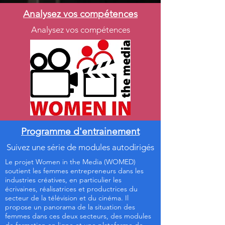
Analysez vos compétences
Analysez vos compétences
Programme d'entrainement
Suivez une série de modules autodirigés
Le projet Women in the Media (WOMED)
soutient les femmes entrepreneurs dans les
industries créatives, en particulier les
écrivaines, réalisatrices et productrices du
secteur de la télévision et du cinéma. Il
propose un panorama de la situation des
femmes dans ces deux secteurs, des modules